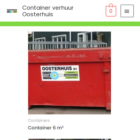
Ga
HOO
Container verhuur
0
naar
Oosterhuis
de
inhoud