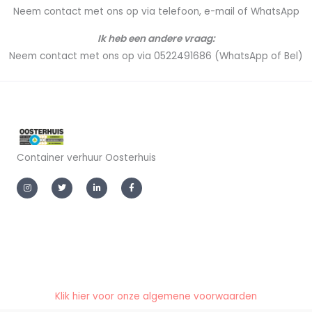
Neem contact met ons op via telefoon, e-mail of WhatsApp
Ik heb een andere vraag:
Neem contact met ons op via 0522491686 (WhatsApp of Bel)
Container verhuur Oosterhuis
I
T
L
F
n
w
i
a
s
i
n
c
t
t
k
e
a
t
e
b
g
e
d
o
r
r
i
o
a
n
k
m
-
-
i
f
n
Klik hier voor onze algemene voorwaarden