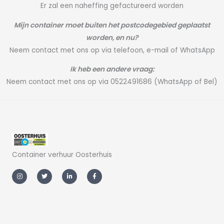
Er zal een naheffing gefactureerd worden
Mijn container moet buiten het postcodegebied geplaatst
worden, en nu?
Neem contact met ons op via telefoon, e-mail of WhatsApp
Ik heb een andere vraag:
Neem contact met ons op via 0522491686 (WhatsApp of Bel)
Container verhuur Oosterhuis
I
T
L
F
n
w
i
a
s
i
n
c
t
t
k
e
a
t
e
b
g
e
d
o
r
r
i
o
a
n
k
m
-
-
i
f