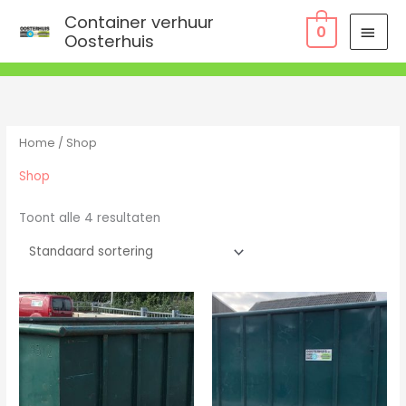
Ga
HOO
Container verhuur
0
naar
Oosterhuis
de
inhoud
Home
/ Shop
Shop
Toont alle 4 resultaten